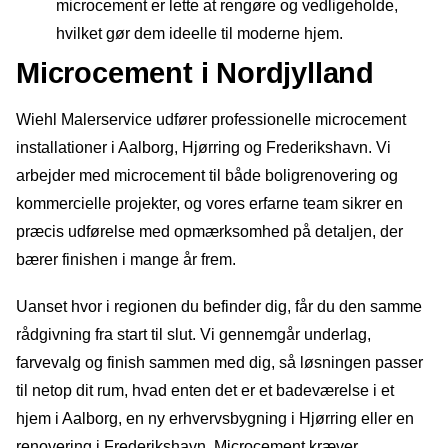
microcement er lette at rengøre og vedligeholde,
hvilket gør dem ideelle til moderne hjem.
Microcement
i Nordjylland
W
iehl
Malerservice udfører professionelle
microcement
installationer i Aalborg,
Hjørring og Frederikshavn. Vi
arbejder
med microcement til både
boligrenovering og
kommercielle
projekter, og vores erfarne team sikrer
en
præcis udførelse med opmærksomhed på
detaljen, der
bærer finishen
i mange år frem.
Uanset
hvor i regionen du
befinder dig, får du den
samme
rådgivning fra
start til slut. Vi
gennemgår underlag,
farvevalg og finish sammen
med dig, så løsningen
passer
til netop dit rum,
hvad enten det er et
badeværelse i et
hjem i
Aalborg, en ny
erhvervsbygning i Hjørring eller
en
renovering i
Frederikshavn. Microcement kræver