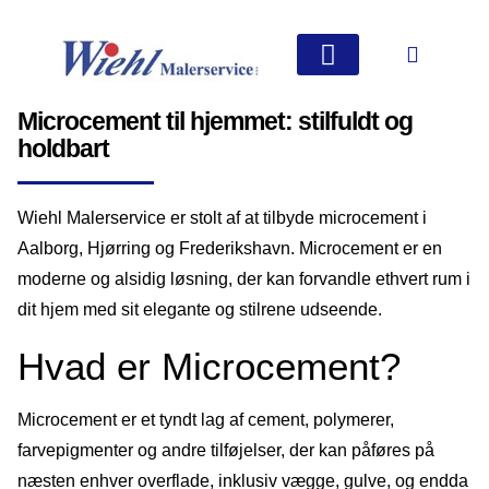
Vi tilbyder
Din garanti for kvalitet
Microcement til hjemmet: stilfuldt og
holdbart
Wiehl Malerservice er stolt af at tilbyde microcement i
Aalborg, Hjørring og Frederikshavn. Microcement er en
moderne og alsidig løsning, der kan forvandle ethvert rum i
dit hjem med sit elegante og stilrene udseende.
Hvad er Microcement?
Microcement er et tyndt lag af cement, polymerer,
farvepigmenter og andre tilføjelser, der kan påføres på
næsten enhver overflade, inklusiv vægge, gulve, og endda