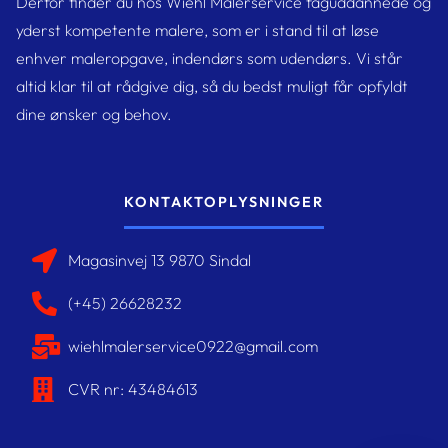
Derfor finder du hos Wiehl Malerservice faguddannede og
yderst kompetente malere, som er i stand til at løse
enhver maleropgave, indendørs som udendørs. Vi står
altid klar til at rådgive dig, så du bedst muligt får opfyldt
dine ønsker og behov.
KONTAKTOPLYSNINGER​
Magasinvej 13 9870 Sindal
(+45) 26628232
wiehlmalerservice0922@gmail.com
CVR nr: 43484613